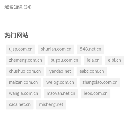
域名知识 (34)
热门网站
ujsp.com.cn
shunian.com.cn
548.net.cn
zhemeng.com.cn
bugou.com.cn
iela.cn
eibi.cn
chushuo.com.cn
yandao.net
eabc.com.cn
maizan.com.cn
welog.com.cn
zhangxiao.com.cn
wangla.com.cn
maoyan.net.cn
ieos.com.cn
caca.net.cn
misheng.net