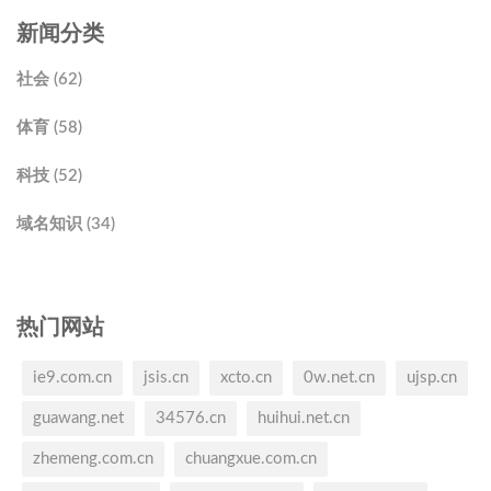
新闻分类
社会 (62)
体育 (58)
科技 (52)
域名知识 (34)
热门网站
ie9.com.cn
jsis.cn
xcto.cn
0w.net.cn
ujsp.cn
guawang.net
34576.cn
huihui.net.cn
zhemeng.com.cn
chuangxue.com.cn